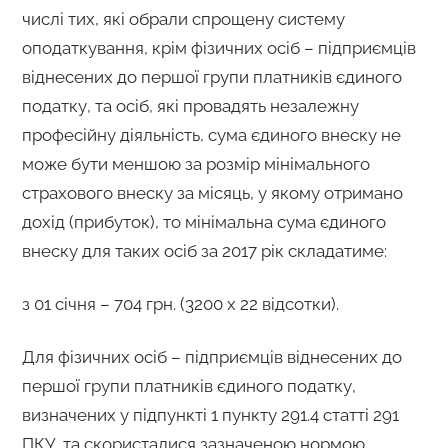
числі тих, які обрали спрощену систему
оподаткування, крім фізичних осіб – підприємців
віднесених до першої групи платників єдиного
податку, та осіб, які провадять незалежну
професійну діяльність, сума єдиного внеску не
може бути меншою за розмір мінімального
страхового внеску за місяць, у якому отримано
дохід (прибуток), то мінімальна сума єдиного
внеску для таких осіб за 2017 рік складатиме:
з 01 січня – 704 грн. (3200 х 22 відсотки).
Для фізичних осіб – підприємців віднесених до
першої групи платників єдиного податку,
визначених у підпункті 1 пункту 291.4 статті 291
ПКУ, та скористалися зазначеною нормою,