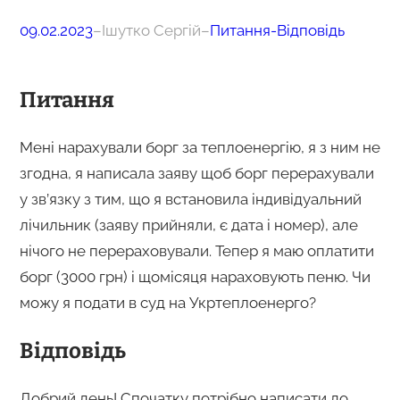
09.02.2023
–
Ішутко Сергій
–
Питання-Відповідь
Питання
Мені нарахували борг за теплоенергію, я з ним не
згодна, я написала заяву щоб борг перерахували
у зв’язку з тим, що я встановила індивідуальний
лічильник (заяву прийняли, є дата і номер), але
нічого не перераховували. Тепер я маю оплатити
борг (3000 грн) і щомісяця нараховують пеню. Чи
можу я подати в суд на Укртеплоенерго?
Відповідь
Добрий день! Спочатку потрібно написати до