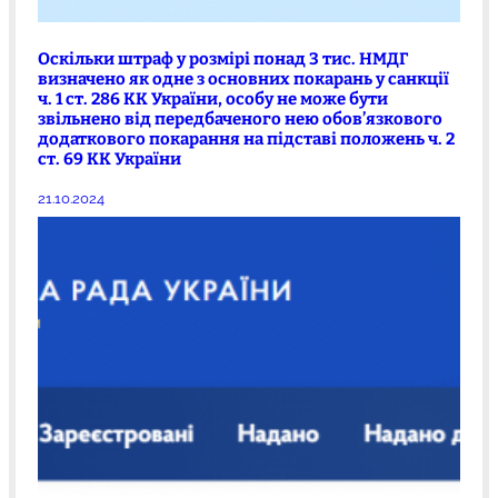
Оскільки штраф у розмірі понад 3 тис. НМДГ
визначено як одне з основних покарань у санкції
ч. 1 ст. 286 КК України, особу не може бути
звільнено від передбаченого нею обов’язкового
додаткового покарання на підставі положень ч. 2
ст. 69 КК України
21.10.2024