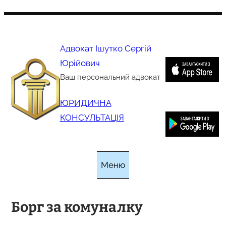
Перейти
до
вмісту
Адвокат Ішутко Сергій
Юрійович
Ваш персональний адвокат
ЮРИДИЧНА
КОНСУЛЬТАЦІЯ
Меню
Борг за комуналку