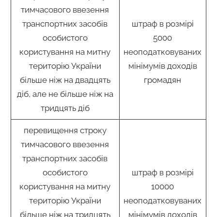
тимчасового ввезення
транспортних засобів
штраф в розмірі
особистого
5000
користування на митну
неоподатковуваних
територію України
мінімумів доходів
більше ніж на двадцять
громадян
діб, але не більше ніж на
тридцять діб
перевищення строку
тимчасового ввезення
транспортних засобів
особистого
штраф в розмірі
користування на митну
10000
територію України
неоподатковуваних
більше ніж на тридцять
мінімумів доходів