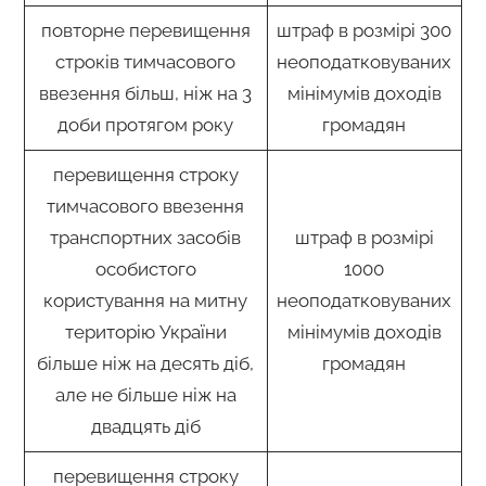
повторне перевищення
штраф в розмірі 300
строків тимчасового
неоподатковуваних
ввезення більш, ніж на 3
мінімумів доходів
доби протягом року
громадян
перевищення строку
тимчасового ввезення
транспортних засобів
штраф в розмірі
особистого
1000
користування на митну
неоподатковуваних
територію України
мінімумів доходів
більше ніж на десять діб,
громадян
але не більше ніж на
двадцять діб
перевищення строку