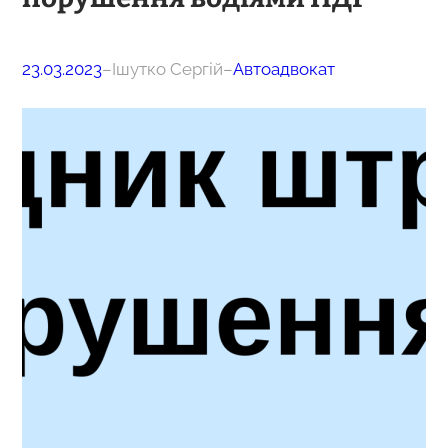
23.03.2023
–
Ішутко Сергій
–
Автоадвокат