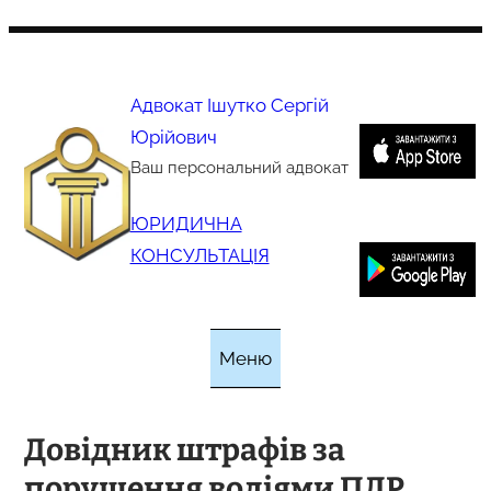
Перейти
до
вмісту
Адвокат Ішутко Сергій
Юрійович
Ваш персональний адвокат
ЮРИДИЧНА
КОНСУЛЬТАЦІЯ
Меню
Довідник штрафів за
порушення водіями ПДР