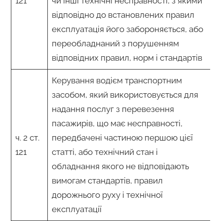
121
чи інші технічні несправності, з якими
відповідно до встановлених правил
експлуатація його забороняється, або
переобладнаний з порушенням
відповідних правил, норм і стандартів
Керування водієм транспортним
засобом, який використовується для
надання послуг з перевезення
пасажирів, що має несправності,
ч. 2 ст.
передбачені частиною першою цієї
121
статті, або технічний стан і
обладнання якого не відповідають
вимогам стандартів, правил
дорожнього руху і технічної
експлуатації