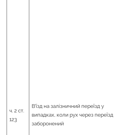
В’їзд на залізничний переїзд у
ч. 2 ст.
випадках, коли рух через переїзд
123
заборонений