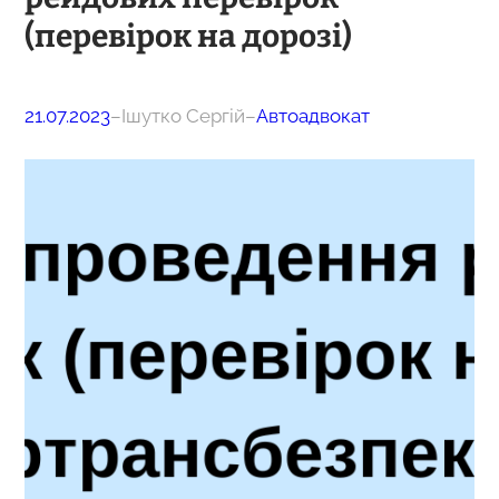
(перевірок на дорозі)
21.07.2023
–
Ішутко Сергій
–
Автоадвокат